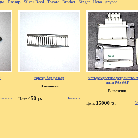
ды
Passap
Silver Reed
Toyota
Brother
Singer
Нева
другое
я
гартер бар passap
четырехцветное устройство 
нити PASSAP
В наличии
В наличии
450 р.
Заказать
Заказать
Цена:
15000 р.
З
Цена: