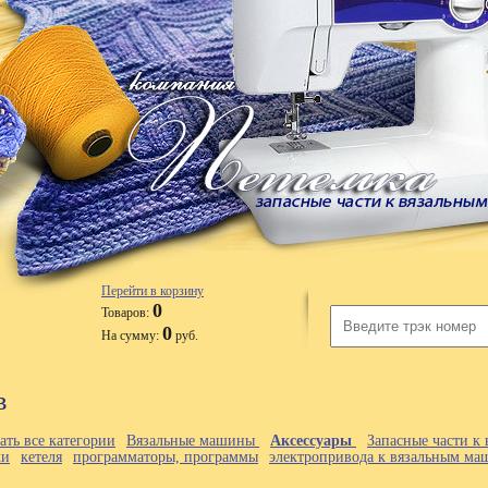
Перейти в корзину
0
Товаров:
0
На сумму:
руб.
в
ать все категории
Вязальные машины
Аксессуары
Запасные части 
ки
кетеля
программаторы, программы
электропривода к вязальным м