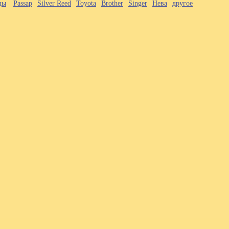
ды
Passap
Silver Reed
Toyota
Brother
Singer
Нева
другое