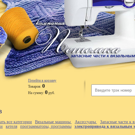
Перейти в корзину
0
Товаров:
0
На сумму:
руб.
в
ать все категории
Вязальные машины
Аксессуары
Запасные части к
ки
кетеля
программаторы, программы
электропривода к вязальным