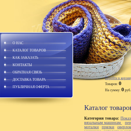
О НАС
КАТАЛОГ ТОВАРОВ
КАК ЗАКАЗАТЬ
КОНТАКТЫ
ОБРАТНАЯ СВЯЗЬ
Перейти в корзин
ДОСТАВКА ТОВАРА
0
Товаров:
ПУБЛИЧНАЯ ОФЕРТА
0
На сумму:
руб.
Каталог товаро
Категория товара:
Показ
вязальным машинам
пе
моталки
прялки
оверло