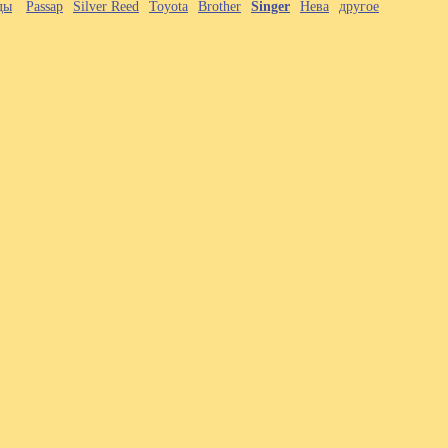
ды
Passap
Silver Reed
Toyota
Brother
Singer
Нева
другое