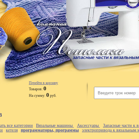
Перейти в корзину
0
Товаров:
0
На сумму:
руб.
в
ать все категории
Вязальные машины
Аксессуары
Запасные части к
ки
кетеля
программаторы, программы
электропривода к вязальным