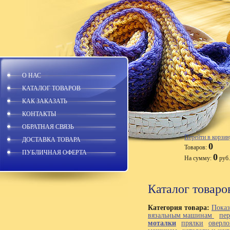
О НАС
КАТАЛОГ ТОВАРОВ
КАК ЗАКАЗАТЬ
КОНТАКТЫ
ОБРАТНАЯ СВЯЗЬ
Перейти в корзин
ДОСТАВКА ТОВАРА
0
Товаров:
ПУБЛИЧНАЯ ОФЕРТА
0
На сумму:
руб.
Каталог товаро
Категория товара:
Показ
вязальным машинам
пе
моталки
прялки
оверло