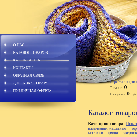
О НАС
КАТАЛОГ ТОВАРОВ
КАК ЗАКАЗАТЬ
КОНТАКТЫ
ОБРАТНАЯ СВЯЗЬ
Перейти в корзин
ДОСТАВКА ТОВАРА
0
Товаров:
ПУБЛИЧНАЯ ОФЕРТА
0
На сумму:
руб.
Каталог товаро
Категория товара:
Показ
вязальным машинам
пе
моталки
прялки
оверло