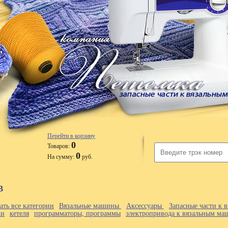
Перейти в корзину
0
Товаров:
0
На сумму:
руб.
в
ать все категории
Вязальные машины
Аксессуары
Запасные части к
ки
кетеля
программаторы, программы
электропривода к вязальным м