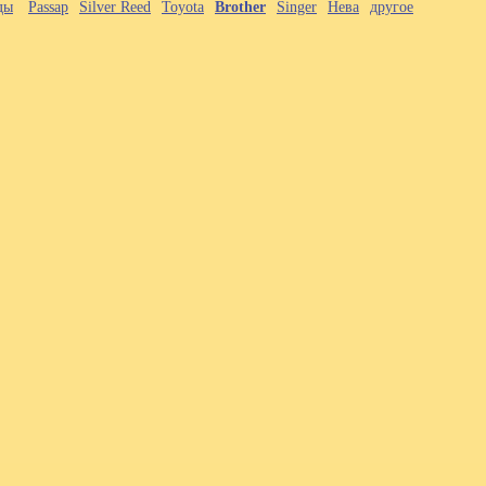
ды
Passap
Silver Reed
Toyota
Brother
Singer
Нева
другое