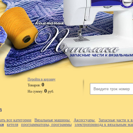
Перейти в корзину
0
Товаров:
0
На сумму:
руб.
в
ать все категории
Вязальные машины
Аксессуары
Запасные части к
ки
кетеля
программаторы, программы
электропривода к вязальным м