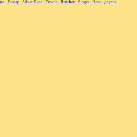
ды
Passap
Silver Reed
Toyota
Brother
Singer
Нева
другое